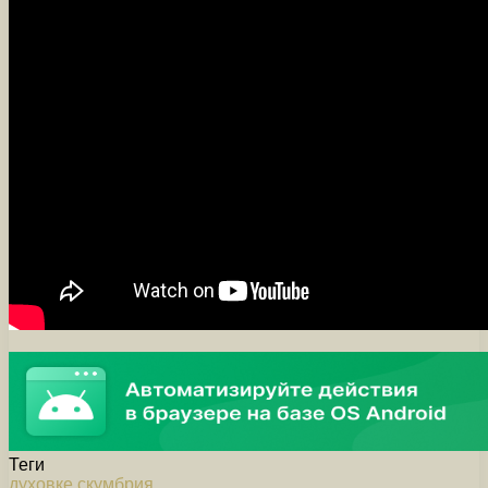
Теги
духовке
скумбрия