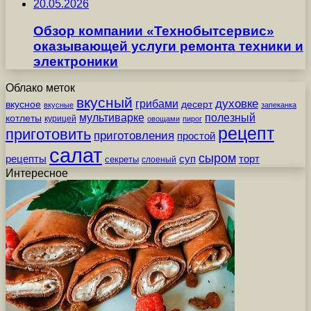
20.05.2026
Обзор компании «Технобытсервис»
оказывающей услуги ремонта техники и
электроники
Облако меток
вкусный
грибами
духовке
вкусное
десерт
вкусные
запеканка
мультиварке
полезный
котлеты
курицей
овощами
пирог
рецепт
приготовить
приготовления
простой
салат
сыром
рецепты
суп
торт
секреты
слоеный
Интересное