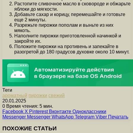
Растопите сливочное масло в сковороде и обжарьте
яблоки до мягкости.
Добавьте сахар и корицу, перемешайте и готовьте
еще 2 минуты.
Разрежьте пирожки пополам и выньте из них
мякоть.
Наполните пирожки приготовленной начинкой и
закройте их.
Положите пирожки на противень и запекайте в
разогретой до 180 градусов духовке около 10 минут.
Теги
ароматный
пирожки
свежий
20.01.2025
0
Время чтения: 5 мин.
Facebook
X
Pinterest
Вконтакте
Одноклассники
Messenger
Messenger
WhatsApp
Telegram
Viber
Печатать
ПОХОЖИЕ СТАТЬИ