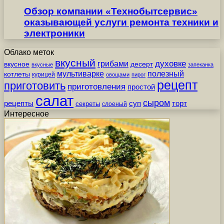
Обзор компании «Технобытсервис»
оказывающей услуги ремонта техники и
электроники
Облако меток
вкусный
грибами
духовке
вкусное
десерт
вкусные
запеканка
мультиварке
полезный
котлеты
курицей
овощами
пирог
рецепт
приготовить
приготовления
простой
салат
сыром
рецепты
суп
торт
секреты
слоеный
Интересное