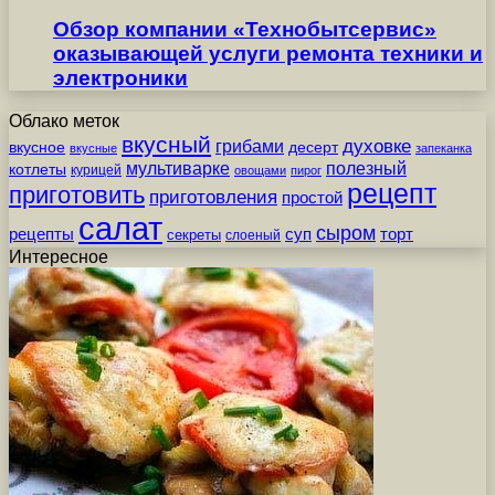
Обзор компании «Технобытсервис»
оказывающей услуги ремонта техники и
электроники
Облако меток
вкусный
грибами
духовке
вкусное
десерт
вкусные
запеканка
мультиварке
полезный
котлеты
курицей
овощами
пирог
рецепт
приготовить
приготовления
простой
салат
сыром
рецепты
суп
торт
секреты
слоеный
Интересное