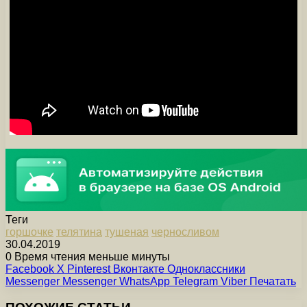
Теги
горшочке
телятина
тушеная
черносливом
30.04.2019
0
Время чтения меньше минуты
Facebook
X
Pinterest
Вконтакте
Одноклассники
Messenger
Messenger
WhatsApp
Telegram
Viber
Печатать