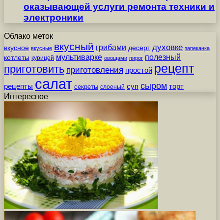
оказывающей услуги ремонта техники и
электроники
Облако меток
вкусный
грибами
духовке
вкусное
десерт
вкусные
запеканка
мультиварке
полезный
котлеты
курицей
овощами
пирог
рецепт
приготовить
приготовления
простой
салат
сыром
рецепты
суп
торт
секреты
слоеный
Интересное