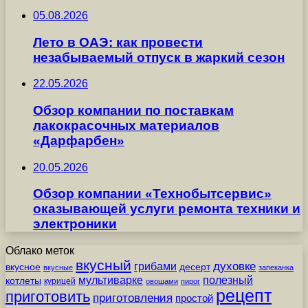
05.08.2026
Лето в ОАЭ: как провести
незабываемый отпуск в жаркий сезон
22.05.2026
Обзор компании по поставкам
лакокрасочных материалов
«Дарфарбен»
20.05.2026
Обзор компании «Технобытсервис»
оказывающей услуги ремонта техники и
электроники
Облако меток
вкусный
грибами
духовке
вкусное
десерт
вкусные
запеканка
мультиварке
полезный
котлеты
курицей
овощами
пирог
рецепт
приготовить
приготовления
простой