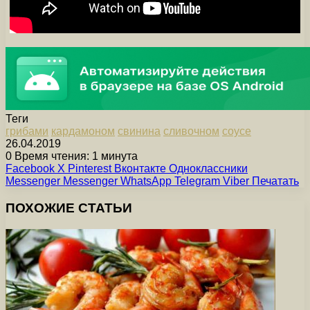
Теги
грибами
кардамоном
свинина
сливочном
соусе
26.04.2019
0
Время чтения: 1 минута
Facebook
X
Pinterest
Вконтакте
Одноклассники
Messenger
Messenger
WhatsApp
Telegram
Viber
Печатать
ПОХОЖИЕ СТАТЬИ