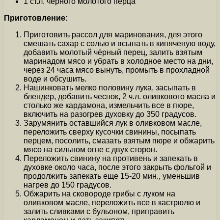
1 ст.л. чёрного молотого перца
Приготовление:
Приготовить рассол для маринования, для этого
смешать сахар с солью и всыпать в кипяченую воду,
добавить молотый чёрный перец, залить взятым
маринадом мясо и убрать в холодное место на дни,
через 24 часа мясо вынуть, промыть в прохладной
воде и обсушить.
Нашинковать мелко половину лука, засыпать в
блендер, добавить чеснок, 2 ч.л. оливкового масла и
столько же кардамона, измельчить все в пюре,
включить на разогрев духовку до 350 градусов.
Зарумянить оставшийся лук в оливковом масле,
переложить сверху кусочки свинины, посыпать
перцем, посолить, смазать взятым пюре и обжарить
мясо на сильном огне с двух сторон.
Переложить свинину на противень и запекать в
духовке около часа, после этого закрыть фольгой и
продолжить запекать еще 15-20 мин., уменьшив
нагрев до 150 градусов.
Обжарить на сковороде грибы с луком на
оливковом масле, переложить все в кастрюлю и
залить сливками с бульоном, приправить