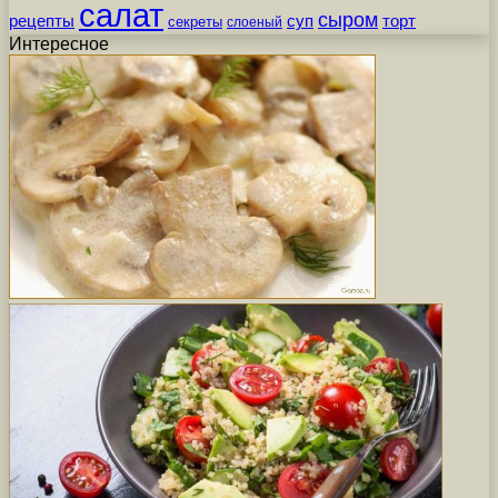
салат
сыром
рецепты
суп
торт
секреты
слоеный
Интересное