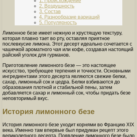
1. Происхождение
2. Воздушность
3. Состав
4. Разнообразие вариаций
5. Популярность
Лимонное безе имеет нежную и хрустящую текстуру,
которая плавно тает во рту, оставляя приятное
послевкусие лимона. Этот десерт идеально сочетается с
чашечкой ароматного чая или кофе, создавая настоящий
райский уголок для гурманов.
Приготовление лимонного безе — это настоящее
искусство, требующее терпения и точности. Основными
ингредиентами этого десерта являются свежие белки,
сахар, лимонный сок и цедра. Белки взбиваются до
образования плотной и стабильной пены, затем
добавляется сахар и лимонный сок, чтобы придать безе
неповторимый вкус.
История лимонного безе
История лимонного безе уходит корнями во Францию XIX
века. Именно там впервые был придуман рецепт этого
великолепного десерта. Появление лимонного безе было