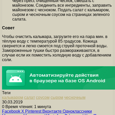
через пресс очищенный чеснок, смешать с
майонезом. Соединить все ингредиенты, заправить
майонезом с чесноком. Подать салат с кальмаром,
сыром и чесночным соусом на страницах зеленого
салата.
Совет
Чтобы очистить кальмара, загрузите его на пара мин. в
тёплую воду с температурой 85 градусов. Кожица
свернется и легко смоется под струей проточной воды.
Замороженные тушки быстро размораживаются, в
случае если их поместить холодную воду с добавлением
соли.
Теги
кальмаром
салат
соусом
сыром
чесночным
30.03.2019
0
Время чтения: 1 минута
Facebook
X
Pinterest
Вконтакте
Одноклассники