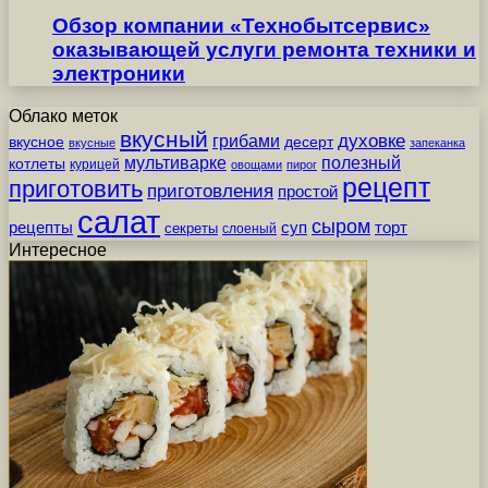
Обзор компании «Технобытсервис»
оказывающей услуги ремонта техники и
электроники
Облако меток
вкусный
грибами
духовке
вкусное
десерт
вкусные
запеканка
мультиварке
полезный
котлеты
курицей
овощами
пирог
рецепт
приготовить
приготовления
простой
салат
сыром
рецепты
суп
торт
секреты
слоеный
Интересное