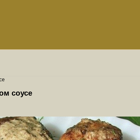
се
ом соусе