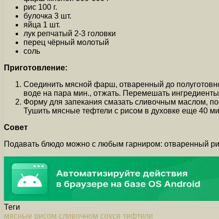
рис 100 г.
булочка 3 шт.
яйца 1 шт.
лук репчатый 2-3 головки
перец чёрный молотый
соль
Приготовление:
Соединить мясной фарш, отваренный до полуготовност
воде на пара мин., отжать. Перемешать ингредиент
Форму для запекания смазать сливочным маслом, поста
Тушить мясные тефтели с рисом в духовке еще 40 ми
Совет
Подавать блюдо можно с любым гарниром: отваренный рис,
Теги
мясные
рисом
сливочном
соусе
тефтели