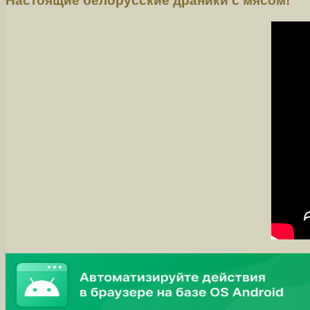
Настоящие белорусские драники с мясом!