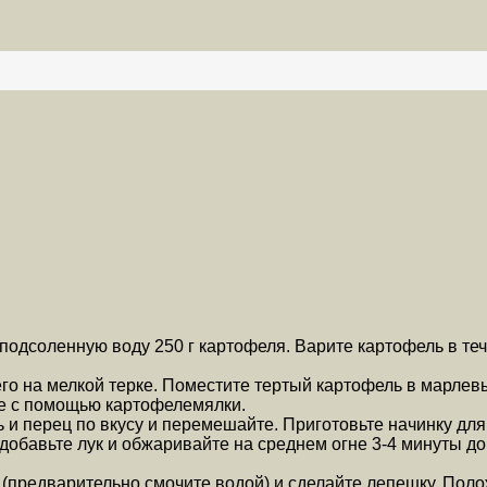
подсоленную воду 250 г картофеля. Варите картофель в теч
го на мелкой терке. Поместите тертый картофель в марлевы
ре с помощью картофелемялки.
 и перец по вкусу и перемешайте. Приготовьте начинку для
е, добавьте лук и обжаривайте на среднем огне 3-4 минуты 
 (предварительно смочите водой) и сделайте лепешку. Пол