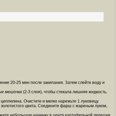
ение 20-25 мин после закипания. Затем слейте воду и
е мешочки (2-3 слоя), чтобы стекала лишняя жидкость.
 цеппелина. Очистите и мелко нарежьте 1 луковицу.
до золотистого цвета. Соедините фарш с жареным луком,
ожите небольшую начинку в центр картофельной лепешки,