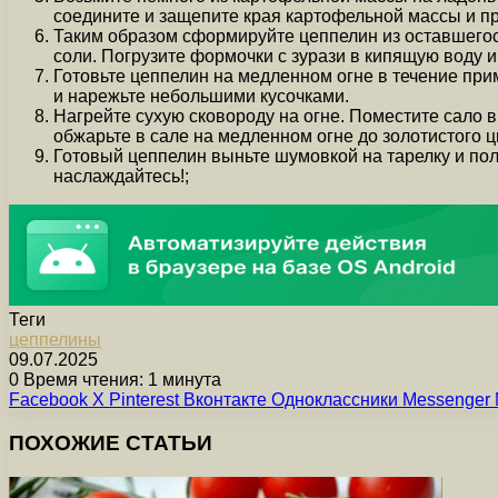
соедините и защепите края картофельной массы и п
Таким образом сформируйте цеппелин из оставшегос
соли. Погрузите формочки с зурази в кипящую воду и
Готовьте цеппелин на медленном огне в течение при
и нарежьте небольшими кусочками.
Нагрейте сухую сковороду на огне. Поместите сало в
обжарьте в сале на медленном огне до золотистого цв
Готовый цеппелин выньте шумовкой на тарелку и по
наслаждайтесь!;
Теги
цеппелины
09.07.2025
0
Время чтения: 1 минута
Facebook
X
Pinterest
Вконтакте
Одноклассники
Messenger
ПОХОЖИЕ СТАТЬИ