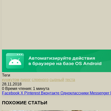
Теги
кунжутом
пирог
слоеного
сырный
теста
28.11.2018
0
Время чтения: 1 минута
Facebook
X
Pinterest
Вконтакте
Одноклассники
Messenger
ПОХОЖИЕ СТАТЬИ