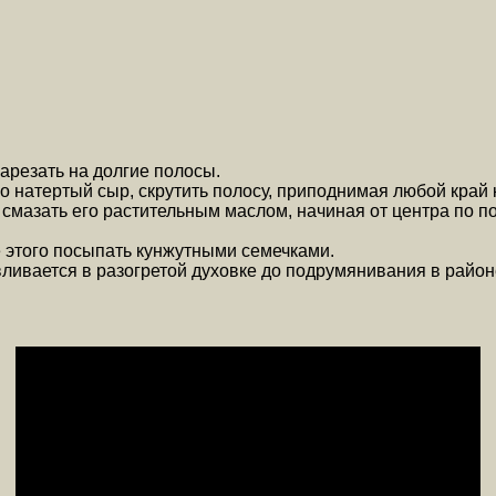
нарезать на долгие полосы.
натертый сыр, скрутить полосу, приподнимая любой край к 
 смазать его растительным маслом, начиная от центра по п
 этого посыпать кунжутными семечками.
ливается в разогретой духовке до подрумянивания в районе