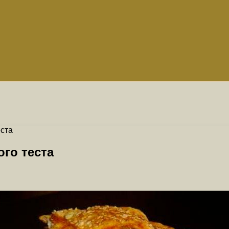
еста
го теста