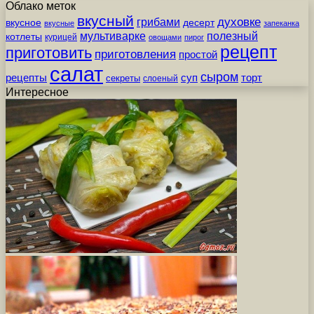
Облако меток
вкусный
грибами
духовке
вкусное
десерт
вкусные
запеканка
мультиварке
полезный
котлеты
курицей
овощами
пирог
рецепт
приготовить
приготовления
простой
салат
сыром
рецепты
суп
торт
секреты
слоеный
Интересное