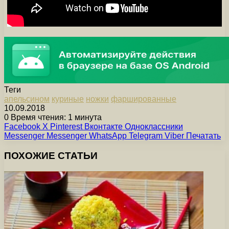
Теги
апельсином
куриные
ножки
фаршированные
10.09.2018
0
Время чтения: 1 минута
Facebook
X
Pinterest
Вконтакте
Одноклассники
Messenger
Messenger
WhatsApp
Telegram
Viber
Печатать
ПОХОЖИЕ СТАТЬИ