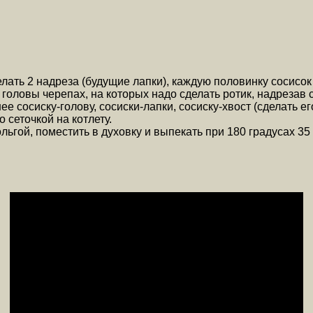
елать 2 надреза (будущие лапки), каждую половинку сосисок
 головы черепах, на которых надо сделать ротик, надрезав 
е сосиску-голову, сосиски-лапки, сосиску-хвост (сделать ег
сеточкой на котлету.
гой, поместить в духовку и выпекать при 180 градусах 35 м