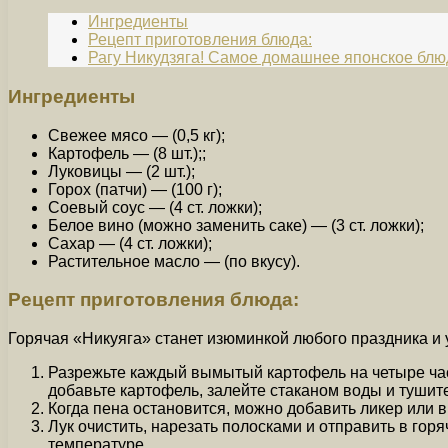
Ингредиенты
Рецепт приготовления блюда:
Рагу Никудзяга! Самое домашнее японское бл
Ингредиенты
Свежее мясо — (0,5 кг);
Картофель — (8 шт.);;
Луковицы — (2 шт.);
Горох (патчи) — (100 г);
Соевый соус — (4 ст. ложки);
Белое вино (можно заменить саке) — (3 ст. ложки);
Сахар — (4 ст. ложки);
Растительное масло — (по вкусу).
Рецепт приготовления блюда:
Горячая «Никуяга» станет изюминкой любого праздника и 
Разрежьте каждый вымытый картофель на четыре част
добавьте картофель, залейте стаканом воды и тушит
Когда пена остановится, можно добавить ликер или в
Лук очистить, нарезать полосками и отправить в гор
температуре.