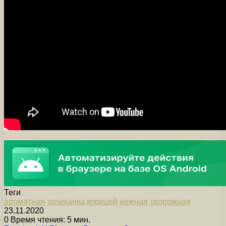
Теги
ароматная
запеканка
корицей
нежная
творожная
23.11.2020
0
Время чтения: 5 мин.