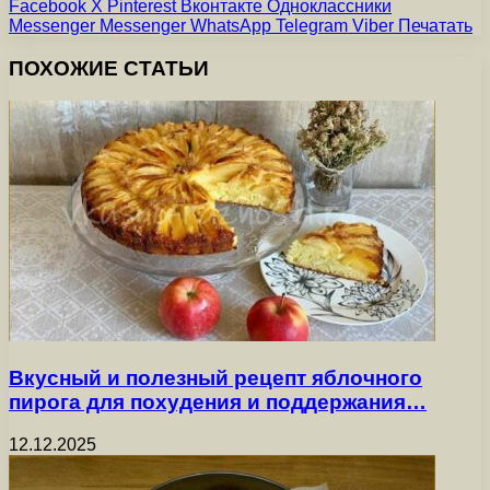
Facebook
X
Pinterest
Вконтакте
Одноклассники
Messenger
Messenger
WhatsApp
Telegram
Viber
Печатать
ПОХОЖИЕ СТАТЬИ
Вкусный и полезный рецепт яблочного
пирога для похудения и поддержания…
12.12.2025