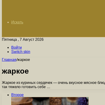
Искать
Пятница , 7 Август 2026
Войти
Switch skin
Главная
/
жаркое
жаркое
Жаркое из куриных сердечек — очень вкусное мясное блюдо
так тяжело готовить себе …
Второе