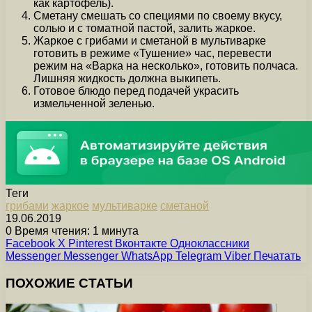
как картофель).
Сметану смешать со специями по своему вкусу,
солью и с томатной пастой, залить жаркое.
Жаркое с грибами и сметаной в мультиварке
готовить в режиме «Тушение» час, перевести
режим на «Варка на несколько», готовить полчаса.
Лишняя жидкость должна выкипеть.
Готовое блюдо перед подачей украсить
измельченной зеленью.
Теги
грибами
жаркое
мультиварке
сметаной
19.06.2019
0
Время чтения: 1 минута
Facebook
X
Pinterest
Вконтакте
Одноклассники
Messenger
Messenger
WhatsApp
Telegram
Viber
Печатать
ПОХОЖИЕ СТАТЬИ