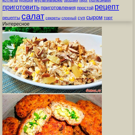
курицей
овощами
пирог
рецепт
приготовить
приготовления
простой
салат
сыром
рецепты
суп
торт
секреты
слоеный
Интересное