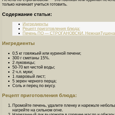
только начинает учиться готовить.
Содержание статьи:
Ингредиенты
Рецепт приготовления блюда:
Печень ПО — СТРОГАНОВСКИ. НежнаяТушеная 
Ингредиенты
0,5 кг говяжьей или куриной печени;
300 г сметаны 15%.
2 луковицы;
50-70 мл чистой воды;
2 ч.л. муки;
1 лавровый лист;
5 зерен черного перца;
Соль и перец по вкусу.
Рецепт приготовления блюда:
Промойте печень, удалите пленку и нарежьте небольш
нагрейте на сильном огне.
Нарезанный лук выложите в горячее масло и обжарьт