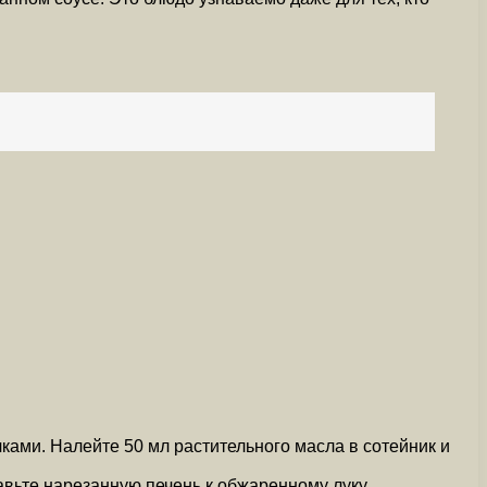
ками. Налейте 50 мл растительного масла в сотейник и
авьте нарезанную печень к обжаренному луку.