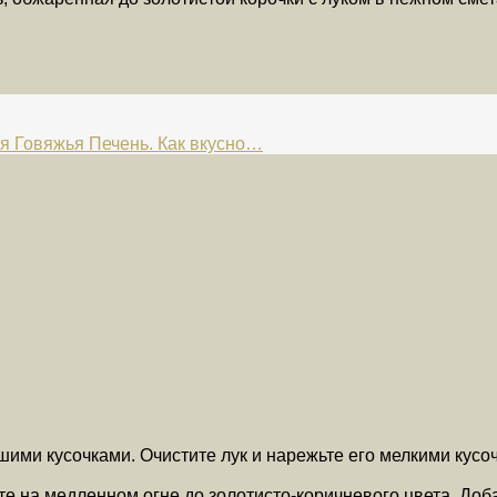
Говяжья Печень. Как вкусно…
ими кусочками. Очистите лук и нарежьте его мелкими кусоч
е на медленном огне до золотисто-коричневого цвета. Доб