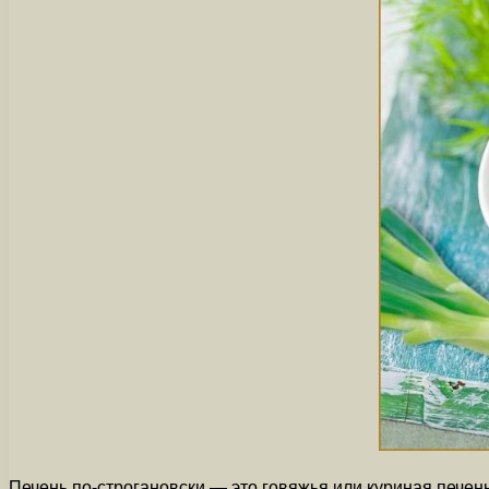
Печень по-строгановски — это говяжья или куриная печень