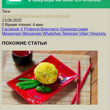
Теги
вкусный
питательный
салат
слоеный
13.08.2025
0
Время чтения: 4 мин.
Facebook
X
Pinterest
Вконтакте
Одноклассники
Messenger
Messenger
WhatsApp
Telegram
Viber
Печатать
ПОХОЖИЕ СТАТЬИ