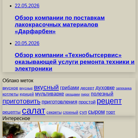
22.05.2026
Обзор компании по поставкам
лакокрасочных материалов
«Дарфарбен»
20.05.2026
Обзор компании «Технобытсервис»
оказывающей услуги ремонта техники и
электроники
Облако меток
вкусный
грибами
духовке
вкусное
десерт
вкусные
запеканка
мультиварке
полезный
котлеты
курицей
овощами
пирог
рецепт
приготовить
приготовления
простой
салат
сыром
рецепты
суп
торт
секреты
слоеный
Интересное