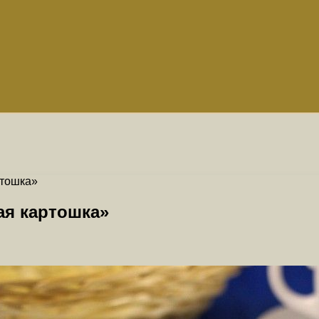
ртошка»
ая картошка»