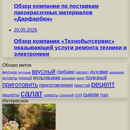
Обзор компании по поставкам
лакокрасочных материалов
«Дарфарбен»
20.05.2026
Обзор компании «Технобытсервис»
оказывающей услуги ремонта техники и
электроники
Облако меток
вкусный
грибами
духовке
вкусное
десерт
вкусные
запеканка
мультиварке
полезный
котлеты
курицей
овощами
пирог
рецепт
приготовить
приготовления
простой
салат
сыром
рецепты
суп
торт
секреты
слоеный
Интересное