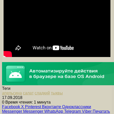
Теги
апельсина
салат
сладкий
тыквы
17.09.2018
0
Время чтения: 1 минута
Facebook
X
Pinterest
Вконтакте
Одноклассники
Messenger
Messenger
WhatsApp
Telegram
Viber
Печатать