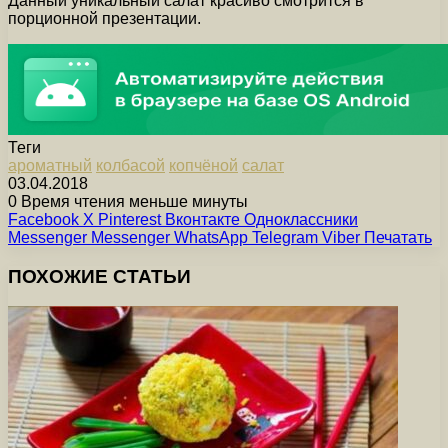
Данный уникальный салат красиво смотрится в
порционной презентации.
Теги
ароматный
колбасой
копчёной
салат
03.04.2018
0
Время чтения меньше минуты
Facebook
X
Pinterest
Вконтакте
Одноклассники
Messenger
Messenger
WhatsApp
Telegram
Viber
Печатать
ПОХОЖИЕ СТАТЬИ