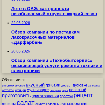
Лето в ОАЭ: как провести
незабываемый отпуск в жаркий сезон
22.05.2026
Обзор компании по поставкам
лакокрасочных материалов
«Дарфарбен»
20.05.2026
Обзор компании «Технобытсервис»
оказывающей услуги ремонта техники и
электроники
Облако меток
вкусный
грибами
духовке
вкусное
десерт
вкусные
запеканка
мультиварке
полезный
котлеты
курицей
овощами
пирог
рецепт
приготовить
приготовления
простой
салат
сыром
рецепты
суп
торт
секреты
слоеный