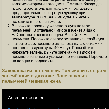
золотисто-коричневого цвета. Смажьте блюдо для
гратена растительным маслом и поставьте в
предварительно разогретую духовку при
температуре 200 °C на 2 минуты. Выньте и
положите в него пельмени.
Выложите половину жареного лука поверх
пельменей. В отдельной миске взбейте яйца с
майонезом, солью и перцем. Вылейте смесь на
пельмени. Положите сверху оставшийся слой лука.
Натрите сыр, посыпьте им запеканку с клецками и
поставьте в духовку на 40 минут. Промойте и
нарежьте зелень. Выньте запеканку из духовки,
посыпьте зеленью и украсьте по желанию. Нарежьте
на порции и подавайте.
Запеканка из пельменей. Пельмени с сыром
запечённые в духовке. Запеканка из
пельменей Ленивая жена