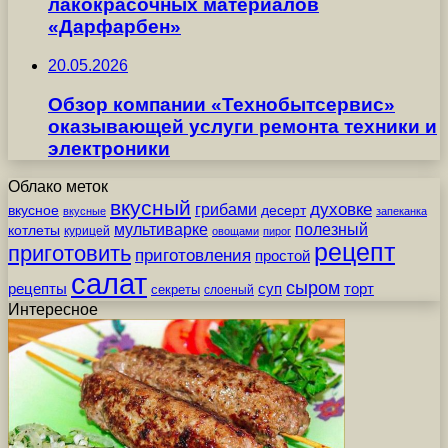
лакокрасочных материалов
«Дарфарбен»
20.05.2026
Обзор компании «Технобытсервис»
оказывающей услуги ремонта техники и
электроники
Облако меток
вкусный
грибами
духовке
вкусное
десерт
вкусные
запеканка
мультиварке
полезный
котлеты
курицей
овощами
пирог
рецепт
приготовить
приготовления
простой
салат
сыром
рецепты
суп
торт
секреты
слоеный
Интересное