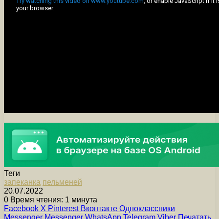
Теги
запеканка
пельменей
20.07.2022
0
Время чтения: 1 минута
Facebook
X
Pinterest
Вконтакте
Одноклассники
Messenger
Messenger
WhatsApp
Telegram
Viber
Печатать