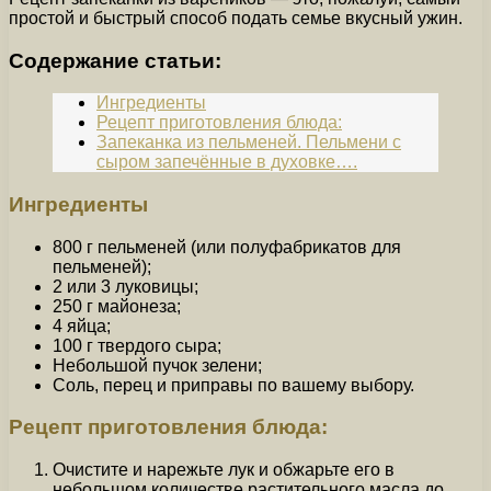
простой и быстрый способ подать семье вкусный ужин.
Содержание статьи:
Ингредиенты
Рецепт приготовления блюда:
Запеканка из пельменей. Пельмени с
сыром запечённые в духовке….
Ингредиенты
800 г пельменей (или полуфабрикатов для
пельменей);
2 или 3 луковицы;
250 г майонеза;
4 яйца;
100 г твердого сыра;
Небольшой пучок зелени;
Соль, перец и приправы по вашему выбору.
Рецепт приготовления блюда:
Очистите и нарежьте лук и обжарьте его в
небольшом количестве растительного масла до