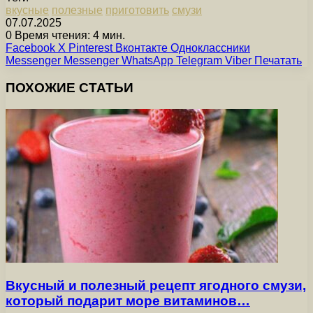
вкусные
полезные
приготовить
смузи
07.07.2025
0
Время чтения: 4 мин.
Facebook
X
Pinterest
Вконтакте
Одноклассники
Messenger
Messenger
WhatsApp
Telegram
Viber
Печатать
ПОХОЖИЕ СТАТЬИ
Вкусный и полезный рецепт ягодного смузи,
который подарит море витаминов…