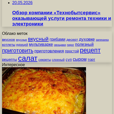
20.05.2026
Обзор компании «Технобытсервис»
оказывающей услуги ремонта техники и
электроники
Облако меток
вкусный
грибами
духовке
вкусное
десерт
вкусные
запеканка
мультиварке
полезный
котлеты
курицей
овощами
пирог
рецепт
приготовить
приготовления
простой
салат
сыром
рецепты
суп
торт
секреты
слоеный
Интересное