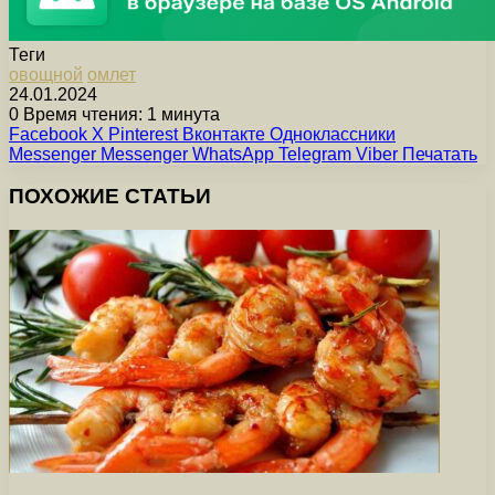
Теги
овощной
омлет
24.01.2024
0
Время чтения: 1 минута
Facebook
X
Pinterest
Вконтакте
Одноклассники
Messenger
Messenger
WhatsApp
Telegram
Viber
Печатать
ПОХОЖИЕ СТАТЬИ