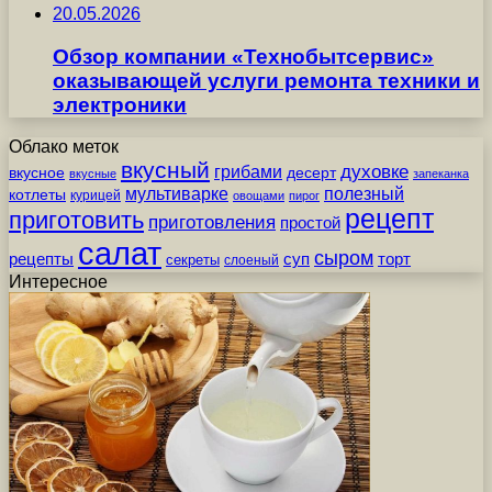
20.05.2026
Обзор компании «Технобытсервис»
оказывающей услуги ремонта техники и
электроники
Облако меток
вкусный
грибами
духовке
вкусное
десерт
вкусные
запеканка
мультиварке
полезный
котлеты
курицей
овощами
пирог
рецепт
приготовить
приготовления
простой
салат
сыром
рецепты
суп
торт
секреты
слоеный
Интересное