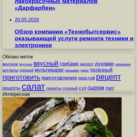
лакокрасочных материалов
«Дарфарбен»
20.05.2026
Обзор компании «Технобытсервис»
оказывающей услуги ремонта техники и
электроники
Облако меток
вкусный
грибами
духовке
вкусное
десерт
вкусные
запеканка
мультиварке
полезный
котлеты
курицей
овощами
пирог
рецепт
приготовить
приготовления
простой
салат
сыром
рецепты
суп
торт
секреты
слоеный
Интересное