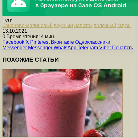
Теги
бананово-малиновый
вкусный
напиток
полезный
смузи
13.10.2021
0
Время чтения: 4 мин.
Facebook
X
Pinterest
Вконтакте
Одноклассники
Messenger
Messenger
WhatsApp
Telegram
Viber
Печатать
ПОХОЖИЕ СТАТЬИ