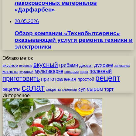
лакокрасочных материалов
«Дарфарбен»
20.05.2026
Обзор компании «Технобытсервис»
оказывающей услуги ремонта техники и
электроники
Облако меток
вкусный
грибами
духовке
вкусное
десерт
вкусные
запеканка
мультиварке
полезный
котлеты
курицей
овощами
пирог
рецепт
приготовить
приготовления
простой
салат
сыром
рецепты
суп
торт
секреты
слоеный
Интересное