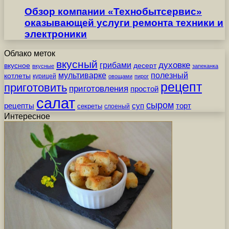
Обзор компании «Технобытсервис»
оказывающей услуги ремонта техники и
электроники
Облако меток
вкусный
грибами
духовке
вкусное
десерт
вкусные
запеканка
мультиварке
полезный
котлеты
курицей
овощами
пирог
рецепт
приготовить
приготовления
простой
салат
сыром
рецепты
суп
торт
секреты
слоеный
Интересное