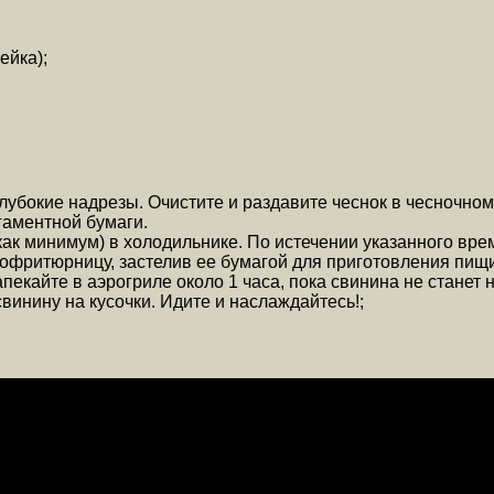
ейка);
убокие надрезы. Очистите и раздавите чеснок в чесночном
гаментной бумаги.
ак минимум) в холодильнике. По истечении указанного врем
рофритюрницу, застелив ее бумагой для приготовления пищи
пекайте в аэрогриле около 1 часа, пока свинина не станет
винину на кусочки. Идите и наслаждайтесь!;