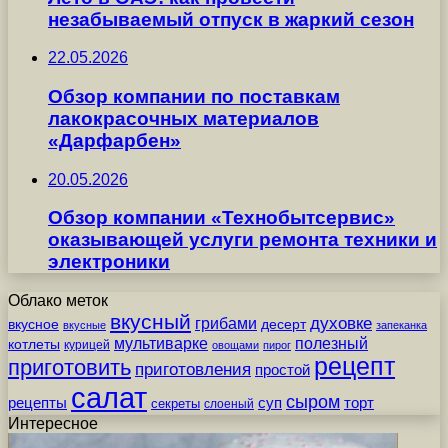
незабываемый отпуск в жаркий сезон
22.05.2026
Обзор компании по поставкам
лакокрасочных материалов
«Дарфарбен»
20.05.2026
Обзор компании «Технобытсервис»
оказывающей услуги ремонта техники и
электроники
Облако меток
вкусный
грибами
духовке
вкусное
десерт
вкусные
запеканка
мультиварке
полезный
котлеты
курицей
овощами
пирог
рецепт
приготовить
приготовления
простой
салат
сыром
рецепты
суп
торт
секреты
слоеный
Интересное