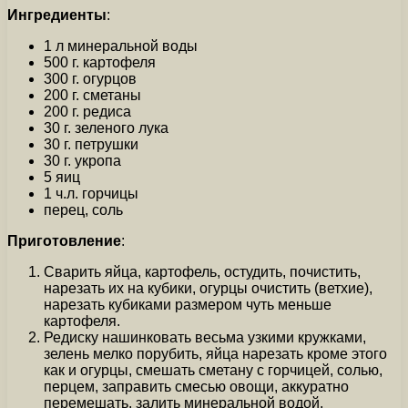
Ингредиенты
:
1 л минеральной воды
500 г. картофеля
300 г. огурцов
200 г. сметаны
200 г. редиса
30 г. зеленого лука
30 г. петрушки
30 г. укропа
5 яиц
1 ч.л. горчицы
перец, соль
Приготовление
:
Сварить яйца, картофель, остудить, почистить,
нарезать их на кубики, огурцы очистить (ветхие),
нарезать кубиками размером чуть меньше
картофеля.
Редиску нашинковать весьма узкими кружками,
зелень мелко порубить, яйца нарезать кроме этого
как и огурцы, смешать сметану с горчицей, солью,
перцем, заправить смесью овощи, аккуратно
перемешать, залить минеральной водой.