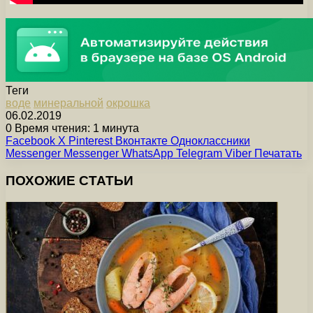
Теги
воде
минеральной
окрошка
06.02.2019
0
Время чтения: 1 минута
Facebook
X
Pinterest
Вконтакте
Одноклассники
Messenger
Messenger
WhatsApp
Telegram
Viber
Печатать
ПОХОЖИЕ СТАТЬИ