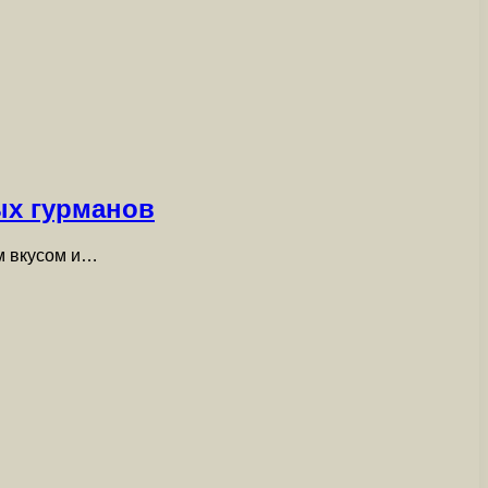
ых гурманов
м вкусом и…