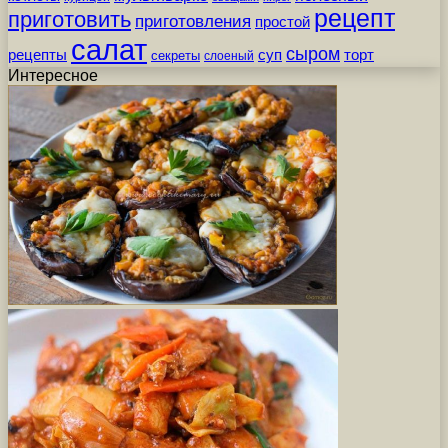
рецепт
приготовить
приготовления
простой
салат
сыром
рецепты
суп
торт
секреты
слоеный
Интересное