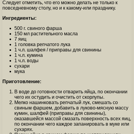
Следует отметить, что его можно делать не только к
повседневному столу, но и к какому-или празднику.
Ингредиенты:
500 г. свиного фарша
150 мл растительного масла
7 яиц
1 головка репчатого лука
1 ч.л. шалфея / приправы для свинины
1 ч.л. кумина
1 ч.л. воды
сухари
мука
Приготовление:
В воде до готовности отварить яйца, по окончании
чего их остудить и очистить от скорлупы.
Мелко нашинковать репчатый лук, смешать со
свиным фаршем, добавить в луково-мясную массу
кумин, шалфей (приправы для свинины),
оказавшейся массой смазать поверхность всех яиц,
по окончании чего каждое запанировать в муке или
сухарях.