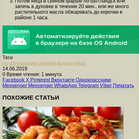
Потом яйца в свином фарше по-шотландск или
запечь в духовке в течение 20 мин., или же много
растительного масла обжаривать до корочки в
районе 1 часа.
Теги
по-шотландски
свином
фарше
яйца
14.06.2019
0
Время чтения: 1 минута
Facebook
X
Pinterest
Вконтакте
Одноклассники
Messenger
Messenger
WhatsApp
Telegram
Viber
Печатать
ПОХОЖИЕ СТАТЬИ