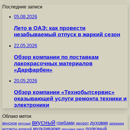
Последние записи
05.08.2026
Лето в ОАЭ: как провести
незабываемый отпуск в жаркий сезон
22.05.2026
Обзор компании по поставкам
лакокрасочных материалов
«Дарфарбен»
20.05.2026
Обзор компании «Технобытсервис»
оказывающей услуги ремонта техники и
электроники
Облако меток
вкусный
грибами
духовке
вкусное
десерт
вкусные
запеканка
мультиварке
полезный
котлеты
курицей
овощами
пирог