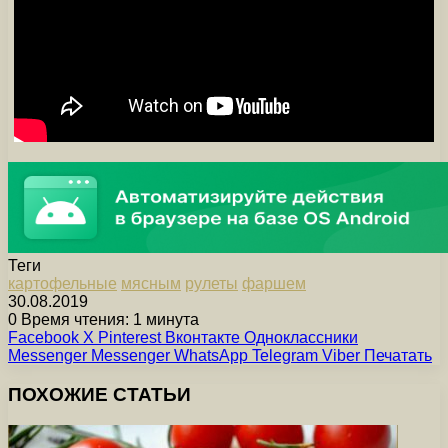
Теги
картофельные
мясным
рулеты
фаршем
30.08.2019
0
Время чтения: 1 минута
Facebook
X
Pinterest
Вконтакте
Одноклассники
Messenger
Messenger
WhatsApp
Telegram
Viber
Печатать
ПОХОЖИЕ СТАТЬИ