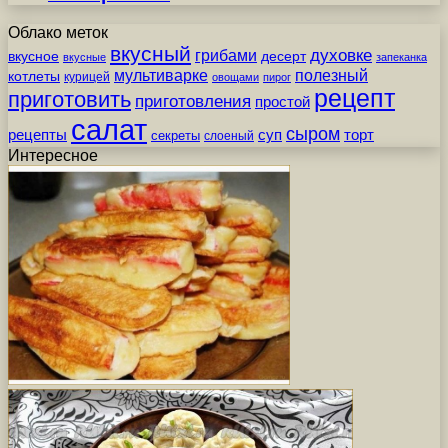
Облако меток
вкусный
грибами
духовке
вкусное
десерт
вкусные
запеканка
мультиварке
полезный
котлеты
курицей
овощами
пирог
рецепт
приготовить
приготовления
простой
салат
сыром
рецепты
суп
торт
секреты
слоеный
Интересное