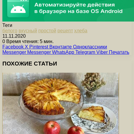
Теги
белого
вкусный
простой
рецепт
хлеба
11.11.2020
0
Время чтения: 5 мин.
Facebook
X
Pinterest
Вконтакте
Одноклассники
Messenger
Messenger
WhatsApp
Telegram
Viber
Печатать
ПОХОЖИЕ СТАТЬИ