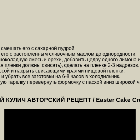
 смешать его с сахарной пудрой.
ь его с растопленным сливочным маслом до однородности.
шоколадную смесь и орехи, добавить цедру одного лимона 
 пленки должны свисать), сделать на пленке 2-3 надрезов.
сой и накрыть свисающими краями пищевой пленки.
и убрать все заготовки на 6-8 часов в холодильник.
ю тарелку перевернуть формочку с пасхой вниз широкой ча
УЛИЧ АВТОРСКИЙ РЕЦЕПТ / Easter Cake Cruff