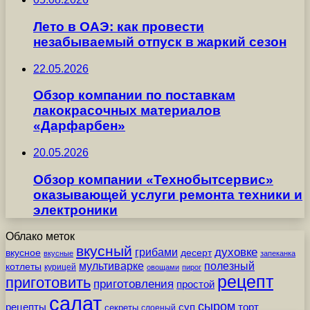
Лето в ОАЭ: как провести
незабываемый отпуск в жаркий сезон
22.05.2026
Обзор компании по поставкам
лакокрасочных материалов
«Дарфарбен»
20.05.2026
Обзор компании «Технобытсервис»
оказывающей услуги ремонта техники и
электроники
Облако меток
вкусный
грибами
духовке
вкусное
десерт
вкусные
запеканка
мультиварке
полезный
котлеты
курицей
овощами
пирог
рецепт
приготовить
приготовления
простой
салат
сыром
рецепты
суп
торт
секреты
слоеный