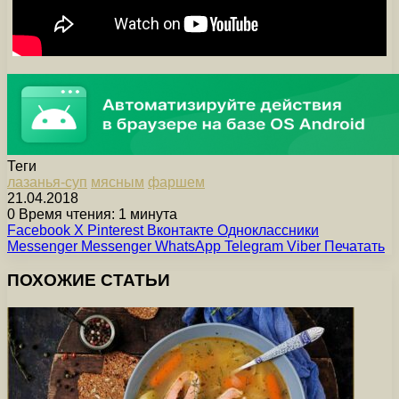
Теги
лазанья-суп
мясным
фаршем
21.04.2018
0
Время чтения: 1 минута
Facebook
X
Pinterest
Вконтакте
Одноклассники
Messenger
Messenger
WhatsApp
Telegram
Viber
Печатать
ПОХОЖИЕ СТАТЬИ