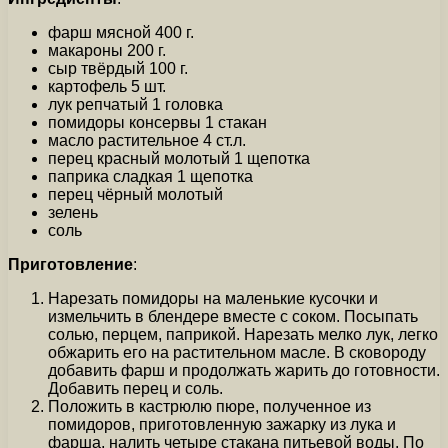
фарш мясной 400 г.
макароны 200 г.
сыр твёрдый 100 г.
картофель 5 шт.
лук репчатый 1 головка
помидоры консервы 1 стакан
масло растительное 4 ст.л.
перец красный молотый 1 щепотка
паприка сладкая 1 щепотка
перец чёрный молотый
зелень
соль
Приготовление
:
Нарезать помидоры на маленькие кусочки и
измельчить в блендере вместе с соком. Посыпать
солью, перцем, паприкой. Нарезать мелко лук, легко
обжарить его на растительном масле. В сковороду
добавить фарш и продолжать жарить до готовности.
Добавить перец и соль.
Положить в кастрюлю пюре, полученное из
помидоров, приготовленную зажарку из лука и
фарша, налить четыре стакана питьевой воды. По