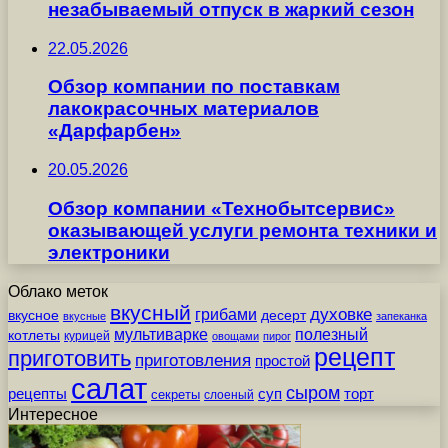
незабываемый отпуск в жаркий сезон
22.05.2026
Обзор компании по поставкам
лакокрасочных материалов
«Дарфарбен»
20.05.2026
Обзор компании «Технобытсервис»
оказывающей услуги ремонта техники и
электроники
Облако меток
вкусный
грибами
духовке
вкусное
десерт
вкусные
запеканка
мультиварке
полезный
котлеты
курицей
овощами
пирог
рецепт
приготовить
приготовления
простой
салат
сыром
рецепты
суп
торт
секреты
слоеный
Интересное