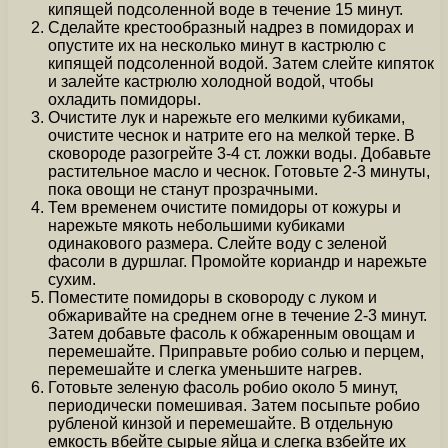
кипящей подсоленной воде в течение 15 минут.
Сделайте крестообразный надрез в помидорах и
опустите их на несколько минут в кастрюлю с
кипящей подсоленной водой. Затем слейте кипяток
и залейте кастрюлю холодной водой, чтобы
охладить помидоры.
Очистите лук и нарежьте его мелкими кубиками,
очистите чеснок и натрите его на мелкой терке. В
сковороде разогрейте 3-4 ст. ложки воды. Добавьте
растительное масло и чеснок. Готовьте 2-3 минуты,
пока овощи не станут прозрачными.
Тем временем очистите помидоры от кожуры и
нарежьте мякоть небольшими кубиками
одинакового размера. Слейте воду с зеленой
фасоли в дуршлаг. Промойте кориандр и нарежьте
сухим.
Поместите помидоры в сковороду с луком и
обжаривайте на среднем огне в течение 2-3 минут.
Затем добавьте фасоль к обжаренным овощам и
перемешайте. Приправьте робио солью и перцем,
перемешайте и слегка уменьшите нагрев.
Готовьте зеленую фасоль робио около 5 минут,
периодически помешивая. Затем посыпьте робио
рубленой кинзой и перемешайте. В отдельную
емкость вбейте сырые яйца и слегка взбейте их