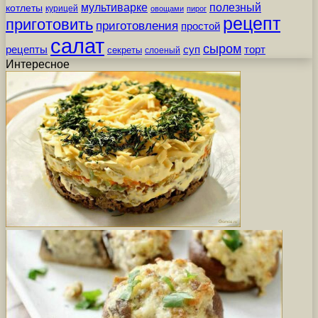
мультиварке
полезный
котлеты
курицей
овощами
пирог
рецепт
приготовить
приготовления
простой
салат
сыром
рецепты
суп
торт
секреты
слоеный
Интересное