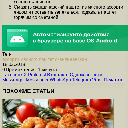
хорошо защипать.
Смазать скандинавский паштет из мясного ассорти
яйцом и поставить запекаться, подавать паштет
горячим со сметаной.
Теги
ассорти
мясного
паштет
скандинавский
18.02.2019
0
Время чтения: 1 минута
Facebook
X
Pinterest
Вконтакте
Одноклассники
Messenger
Messenger
WhatsApp
Telegram
Viber
Печатать
ПОХОЖИЕ СТАТЬИ