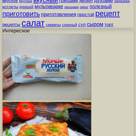
грибами
духовке
вкусное
десерт
вкусные
запеканка
мультиварке
полезный
котлеты
курицей
овощами
пирог
рецепт
приготовить
приготовления
простой
салат
сыром
рецепты
суп
торт
секреты
слоеный
Интересное