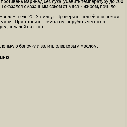
 противень маринад без лука, убавить температуру до 200
он оказался смазанным соком от мяса и жиром, печь до
маслом, печь 20–25 минут. Проверить спицей или ножом
 минут. Приготовить гремолату: порубить чеснок и
ред подачей на стол.
аленькую баночку и залить оливковым маслом.
шко