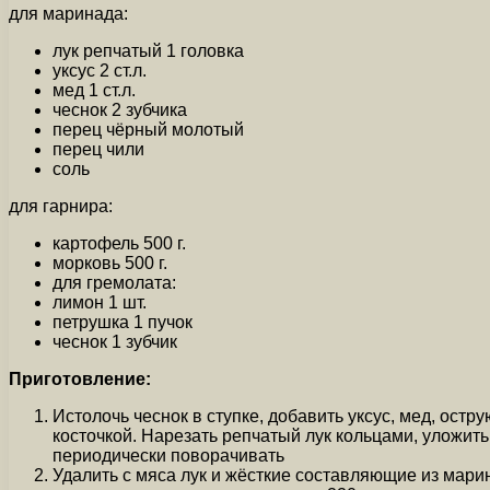
для маринада:
лук репчатый 1 головка
уксус 2 ст.л.
мед 1 ст.л.
чеснок 2 зубчика
перец чёрный молотый
перец чили
соль
для гарнира:
картофель 500 г.
морковь 500 г.
для гремолата:
лимон 1 шт.
петрушка 1 пучок
чеснок 1 зубчик
Приготовление:
Истолочь чеснок в ступке, добавить уксус, мед, остр
косточкой. Нарезать репчатый лук кольцами, уложить
периодически поворачивать
Удалить с мяса лук и жёсткие составляющие из мари