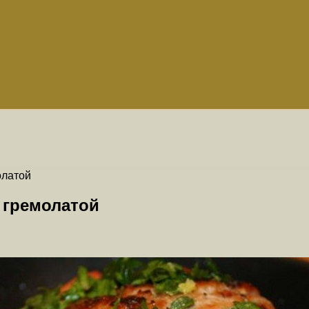
олатой
 гремолатой