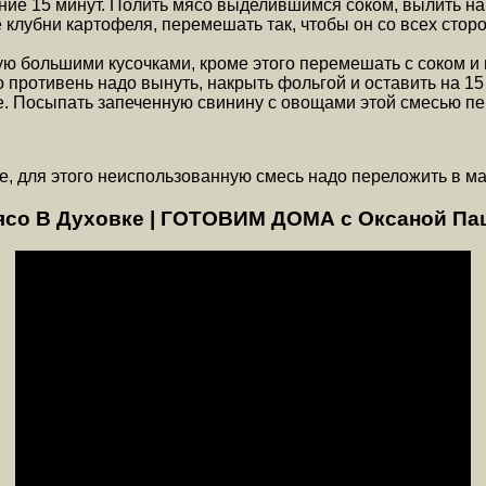
ение 15 минут. Полить мясо выделившимся соком, вылить на
 клубни картофеля, перемешать так, чтобы он со всех стор
 большими кусочками, кроме этого перемешать с соком и 
то противень надо вынуть, накрыть фольгой и оставить на 15
е. Посыпать запеченную свинину с овощами этой смесью пе
е, для этого неиспользованную смесь надо переложить в м
ясо В Духовке | ГОТОВИМ ДОМА с Оксаной Па