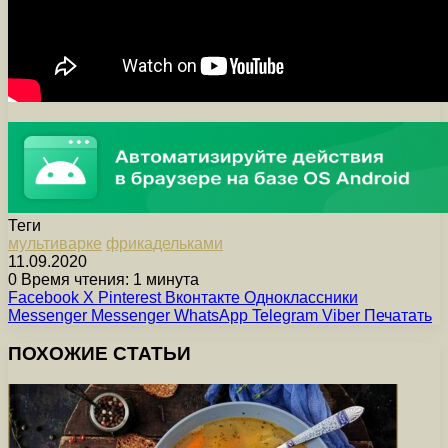
Теги
мультиварке
фрикадельками
11.09.2020
0
Время чтения: 1 минута
Facebook
X
Pinterest
Вконтакте
Одноклассники
Messenger
Messenger
WhatsApp
Telegram
Viber
Печатать
ПОХОЖИЕ СТАТЬИ