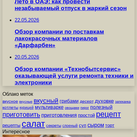
Лето в ОАЭ: как провести
незабываемый отпуск в жаркий сезон
22.05.2026
Обзор компании по поставкам
лакокрасочных материалов
«Дарфарбен»
20.05.2026
Обзор компании «Технобытсервис»
оказывающей услуги ремонта техники и
электроники
Облако меток
вкусный
грибами
духовке
вкусное
десерт
вкусные
запеканка
мультиварке
полезный
котлеты
курицей
овощами
пирог
рецепт
приготовить
приготовления
простой
салат
сыром
рецепты
суп
торт
секреты
слоеный
Интересное