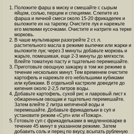
Положите фарш в миску и смешайте с сырым
яйцом, солью, перцем и специями. Слепите из
фарша и яичной смеси около 15-20 фрикаделек и
выложите их на тарелку. Очистите лук и нарежьте
его мелкими кусочками. Очистите и натрите на терке
морковь.
В чаше мультиварки разогрейте 2 ст. л.
растительного масла в режиме выпечки или жарки и
выложите лук; через 3 минуты добавьте морковь и
жарьте, помешивая, еще 2-3 минуты до мягкости.
Влейте томатную пасту и тщательно перемешайте.
Приготовьте овощную зажарку в том же режиме в
течение нескольких минут. Тем временем очистите
картофель и нарежьте его небольшими кубиками
или кубиками. В отдельной кастрюле доведите до
кипения около 2-2,5 литров воды.
Добавьте картофель, сухой рис и лавровый лист к
обжаренным овощам и тщательно перемешайте.
Затем влейте 2 литра кипяченой воды и
перемешайте. Добавьте фрикадельки в суп и
установите режим «Суп» или «Пожар».
Готовьте суп с фрикадельками в медленноварке в
течение 45 минут в указанном режиме. Затем
добавить соль и перец по вкусу, всыпать рубленую