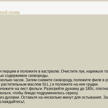
иной грудки
и перцем и положите в кастрюлю. Очистите лук, нарежьте т
сью содержимое сковороды.
колько часов. Затем снимите сковороду, положите филе в р
растительным маслом St.L.) и положите на нее грудки.
ложите на лист фольги. Разогрейте духовку до 180c, плотно
фольги, чтобы блюдо подрумянилось свреху.
из духовки. Оставьте на несколько минут для остывания. З
слаждайтесь!;