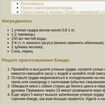
Ингредиенты
Рецепт приготовления блюда:
Утиная грудка в духовке | Рецепт нежнейшей ут
Ингредиенты
1 утиная грудка весом около 0,8-1 кг;
1-2 луковицы;
150 мл чистой воды;
3-4 ст. л. винного уксуса (можно заменить яблочным);
2 зубчика чеснока;
Соль, перец.
Рецепт приготовления блюда:
Промойте и высушите утиные грудки, натрите солью 
емкости смешайте уксус с водой и залейте этой сме
Оставьте грудки мариноваться в холодильнике на нес
гриль или сковороду с палочками (обычно смазанную 
Обжарьте мясо с обеих сторон до белого цвета и пере
духовку. Примерно через 15 минут разверните верх 
Еще через 5 минут выньте запеченную утиную грудку 
горячем блюде, как вам больше нравится. Идите и на