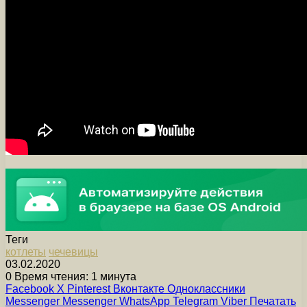
Теги
котлеты
чечевицы
03.02.2020
0
Время чтения: 1 минута
Facebook
X
Pinterest
Вконтакте
Одноклассники
Messenger
Messenger
WhatsApp
Telegram
Viber
Печатать