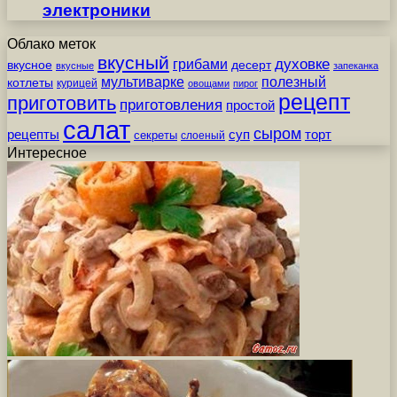
электроники
Облако меток
вкусный
грибами
духовке
вкусное
десерт
вкусные
запеканка
мультиварке
полезный
котлеты
курицей
овощами
пирог
рецепт
приготовить
приготовления
простой
салат
сыром
рецепты
суп
торт
секреты
слоеный
Интересное