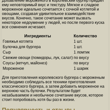
Добавление мороженого в королевский бургер придает
ему неповторимый вкус и текстуру. Мягкое и сладкое
мороженое идеально сочетается с сочной котлетой и
овощами, создавая удивительное взаимодействие
вкусов. Конечно, такое сочетание может вызвать
некоторое недоумение у людей, но после первого куска
все сомнения исчезают.
Ингредиенты
Количество
Говяжья котлета
1 шт.
Булочка для бургера
1 шт.
Сыр
1 ломтик
Свежие овощи (помидоры, лук, салат)
по вкусу
Соусы (кетчуп, майонез)
по вкусу
Мороженое
1 шарик
Для приготовления королевского бургера с мороженым
необходимо соблюдать все техники приготовления
классического бургера, а затем добавить мороженое на
верхнюю часть булочки. Результатом будет
незабываемое и необычное сочетание вкусов, которое
стоит попробовать хотя бы раз в жизни.
Популярность и отзывы