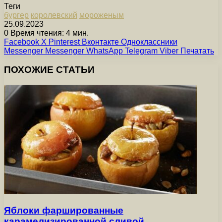
Теги
бургер
королевский
мороженым
25.09.2023
0
Время чтения: 4 мин.
Facebook
X
Pinterest
Вконтакте
Одноклассники
Messenger
Messenger
WhatsApp
Telegram
Viber
Печатать
ПОХОЖИЕ СТАТЬИ
Яблоки фаршированные
карамелизированной сливой