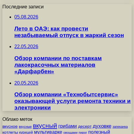
Последние записи
05.08.2026
Лето в ОАЭ: как провести
незабываемый отпуск в жаркий сезон
22.05.2026
Обзор компании по поставкам
лакокрасочных материалов
«Дарфарбен»
20.05.2026
Обзор компании «Технобытсервис»
оказывающей услуги ремонта техники и
электроники
Облако меток
вкусный
грибами
духовке
вкусное
десерт
вкусные
запеканка
мультиварке
полезный
котлеты
курицей
овощами
пирог