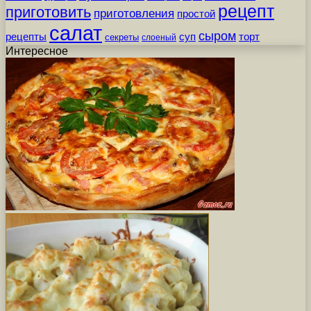
рецепт
приготовить
приготовления
простой
салат
сыром
рецепты
суп
торт
секреты
слоеный
Интересное