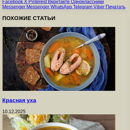
Facebook
X
Pinterest
Вконтакте
Одноклассники
Messenger
Messenger
WhatsApp
Telegram
Viber
Печатать
ПОХОЖИЕ СТАТЬИ
Красная уха
10.12.2025