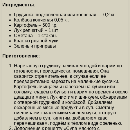
Ингредиенты
:
Грудинка, подкопченная или копченая — 0,2 кг.
Колбаса копченая 0,05 кг.
Картофель – 500 г.р.
Лук репчатый – 1 шт.
Сметана – 1 стакан.
Квас из ржаной муки
Зелень и приправы
Приготовление
:
Нарезанную грудинку заливаем водой и варим до
готовности, периодически, помешивая. Она
сварится стремительнее, в случае если её
предварительно нарезать на маленькие кусочки.
Картофель очищаем и нарезаем на кубики или
соломку, кладём в бульон и варим по времени около
двадцати минут. Лук чистим и шинкуем, обжариваем
с отварной грудинкой и колбасой. Добавляем
обжаренные мясные продукты в суп. Сметану
смешиваем с маленьким числом муки, которую
добавляем в суп, кипятим, добавляем квас,
перемешиваем, подаём в тёплом виде с зеленью.
Дополнения к рецепту «Супа мясного с