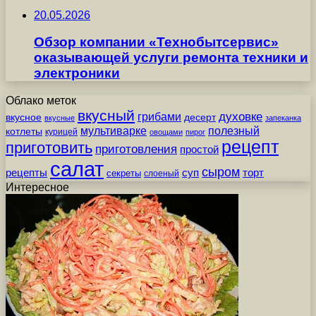
20.05.2026
Обзор компании «Технобытсервис»
оказывающей услуги ремонта техники и
электроники
Облако меток
вкусный
грибами
духовке
вкусное
десерт
вкусные
запеканка
мультиварке
полезный
котлеты
курицей
овощами
пирог
рецепт
приготовить
приготовления
простой
салат
сыром
рецепты
суп
торт
секреты
слоеный
Интересное