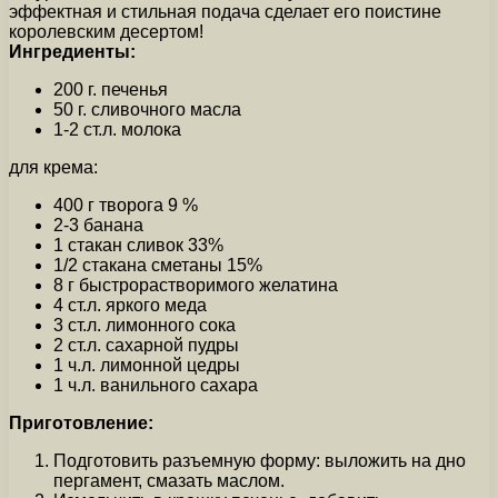
эффектная и стильная подача сделает его поистине
королевским десертом!
Ингредиенты:
200 г. печенья
50 г. сливочного масла
1-2 ст.л. молока
для крема:
400 г творога 9 %
2-3 банана
1 стакан сливок 33%
1/2 стакана сметаны 15%
8 г быстрорастворимого желатина
4 ст.л. яркого меда
3 ст.л. лимонного сока
2 ст.л. сахарной пудры
1 ч.л. лимонной цедры
1 ч.л. ванильного сахара
Приготовление:
Подготовить разъемную форму: выложить на дно
пергамент, смазать маслом.