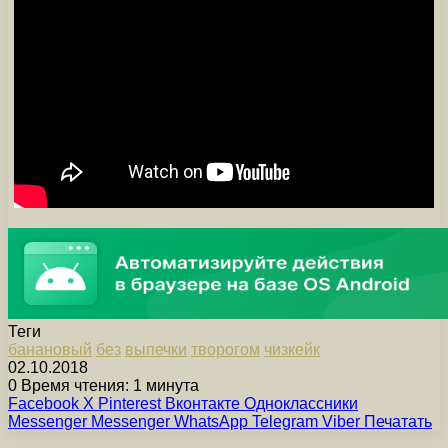
Теги
банановый
без
выпечки
творогом
чизкейк
02.10.2018
0
Время чтения: 1 минута
Facebook
X
Pinterest
Вконтакте
Одноклассники
Messenger
Messenger
WhatsApp
Telegram
Viber
Печатать