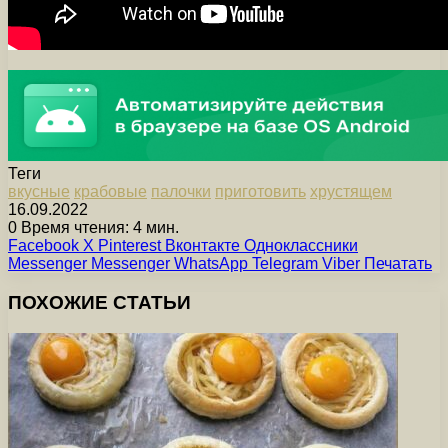
Теги
вкусные
крабовые
палочки
приготовить
хрустящем
16.09.2022
0
Время чтения: 4 мин.
Facebook
X
Pinterest
Вконтакте
Одноклассники
Messenger
Messenger
WhatsApp
Telegram
Viber
Печатать
ПОХОЖИЕ СТАТЬИ